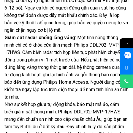
nhập chuỗi ký tự ngẫu nhiên trước hoặc sau mã PIN thật (dài
6-12 số). Ngay cả khi có người đứng gần quan sát, họ cũng
không thể đoán được dãy mật khẩu chính xác. Đây là lớp
bảo vệ kỹ thuật số quan trọng, giúp bảo vệ quyền riêng tư và
ngăn chặn nguy cơ bị lộ mã.
Giám sát radar chống lảng vảng
: Một tính năng thông
→
minh chỉ có ở khóa cửa tĩnh mạch Philips DDL702-MVP-
17HWS. Cảm biến radar tích hợp liên tục phát hiện chuyển
động trong phạm vi 1 mét trước cửa. Nếu phát hiện có người
đứng lảng vảng trong thời gian dài, hệ thống camera cửa sẽ
tự động kích hoạt, ghi lại hình ảnh và gửi thông báo cảnh
báo đến ứng dụng Philips Home Access. Người dùng có thể
kiểm tra ngay lập tức trên điện thoại để nắm tình hình an ninh
tại nhà.
Nhờ sự kết hợp giữa tự động khóa, bảo mật mã ảo, cảm
biến giám sát thông minh, Philips DDL702-MVP-17HWS
mang đến chuẩn an ninh cao cấp chuẩn châu Âu, giúp bạn an
tâm tuyệt đối dù ở bất kỳ đâu. Đây chính là lý do sản phẩm