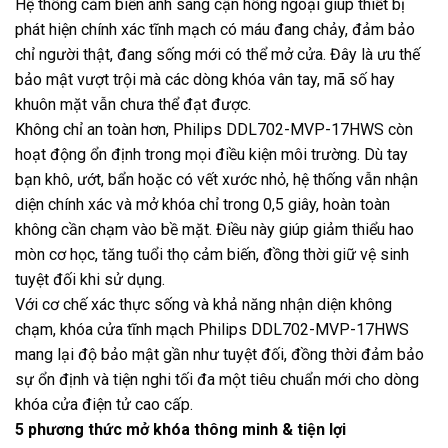
Hệ thống cảm biến ánh sáng cận hồng ngoại giúp thiết bị
phát hiện chính xác tĩnh mạch có máu đang chảy, đảm bảo
chỉ người thật, đang sống mới có thể mở cửa. Đây là ưu thế
bảo mật vượt trội mà các dòng khóa vân tay, mã số hay
khuôn mặt vẫn chưa thể đạt được.
Không chỉ an toàn hơn, Philips DDL702-MVP-17HWS còn
hoạt động ổn định trong mọi điều kiện môi trường. Dù tay
bạn khô, ướt, bẩn hoặc có vết xước nhỏ, hệ thống vẫn nhận
diện chính xác và mở khóa chỉ trong 0,5 giây, hoàn toàn
không cần chạm vào bề mặt. Điều này giúp giảm thiểu hao
mòn cơ học, tăng tuổi thọ cảm biến, đồng thời giữ vệ sinh
tuyệt đối khi sử dụng.
Với cơ chế xác thực sống và khả năng nhận diện không
chạm, khóa cửa tĩnh mạch Philips DDL702-MVP-17HWS
mang lại độ bảo mật gần như tuyệt đối, đồng thời đảm bảo
sự ổn định và tiện nghi tối đa một tiêu chuẩn mới cho dòng
khóa cửa điện tử cao cấp.
5 phương thức mở khóa thông minh & tiện lợi