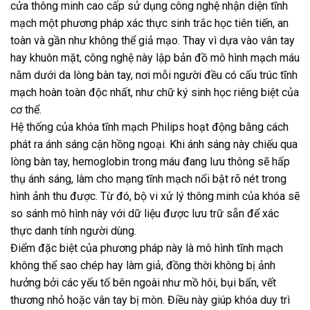
cửa thông minh cao cấp sử dụng công nghệ nhận diện tĩnh
mạch một phương pháp xác thực sinh trắc học tiên tiến, an
toàn và gần như không thể giả mạo. Thay vì dựa vào vân tay
hay khuôn mặt, công nghệ này lập bản đồ mô hình mạch máu
nằm dưới da lòng bàn tay, nơi mỗi người đều có cấu trúc tĩnh
mạch hoàn toàn độc nhất, như chữ ký sinh học riêng biệt của
cơ thể.
Hệ thống của khóa tĩnh mạch Philips hoạt động bằng cách
phát ra ánh sáng cận hồng ngoại. Khi ánh sáng này chiếu qua
lòng bàn tay, hemoglobin trong máu đang lưu thông sẽ hấp
thụ ánh sáng, làm cho mạng tĩnh mạch nổi bật rõ nét trong
hình ảnh thu được. Từ đó, bộ vi xử lý thông minh của khóa sẽ
so sánh mô hình này với dữ liệu được lưu trữ sẵn để xác
thực danh tính người dùng.
Điểm đặc biệt của phương pháp này là mô hình tĩnh mạch
không thể sao chép hay làm giả, đồng thời không bị ảnh
hưởng bởi các yếu tố bên ngoài như mồ hôi, bụi bẩn, vết
thương nhỏ hoặc vân tay bị mòn. Điều này giúp khóa duy trì