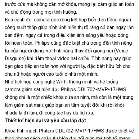
trước cửa mà không cần mở khóa, mang lại cảm giác an toàn
và chủ động trong mọi tình huống.
Bên cạnh đó, camera góc rộng kết hợp bốn đèn hồng ngoại
công suất thấp giúp hình ảnh hiển thị rõ ràng cả ban ngày lẫn
ban đêm, ngay cả trong điều kiện ánh sáng yếu hoặc bóng
tối hoàn toàn. Philips cũng đặc biệt chú trọng đến tính riêng
tư của người dùng, với tính năng thay đổi giọng nói (Voice
Disguise) khi đàm thoại video hai chiều. Tính năng này giúp
bạn giao tiếp an toàn hơn với người lạ, đặc biệt hữu ích cho
phụ nữ hoặc người cao tuổi ở nhà một mình.
Nhờ tích hợp công nghệ Wi-Fi thông minh và hệ thống
camera giám sát hiện đại, Philips DDL702-MVP-17HWS
không chỉ là một chiếc khóa cửa an ninh, mà còn là một trung
tâm giám sát mini, giúp bạn an tâm tuyệt đối khi rời khỏi
nhàdù là đi làm, đi công tác hay du lịch xa.
Thiết kế hiện đại và yêu cầu lắp đặt
Khóa tĩnh mạch Philips DDL702-MVP-17HWS được thiết kế
theo phong cách châu Âu hiện đại, tối giản mà tinh tế, mang