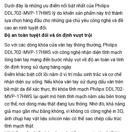
Dưới đây là những ưu điểm nổi bật nhất của Philips
DDL702-MVP-17HWS lý do khiến sản phẩm này trở thành
lựa chọn hàng đầu cho những gia chủ yêu công nghệ và đề
cao an ninh tuyệt đối.
Độ an toàn tuyệt đối và ổn định vượt trội
So với các dòng khóa cửa vân tay thông thường, Philips
DDL702-MVP-17HWS với công nghệ nhận diện tĩnh mạch
lòng bàn tay mang đến bước nhảy vọt về độ an toàn và tính
ổn định trong sử dụng hàng ngày.
Điểm khác biệt cốt lõi nằm ở vị trí mẫu sinh trắc và cơ chế
nhận diện sự sống. Nếu khóa vân tay sử dụng dấu vân trên
bề mặt da để xác thực, thì khóa tĩnh mạch Philips DDL702-
MVP-17HWS lại quét mô hình tĩnh mạch nằm sâu bên trong
cơ thể, nơi dòng máu thật đang lưu thông. Nhờ đó, khả năng
giả mạo gần như bằng không, vì không có công nghệ in 3D,
ảnh chụp hay vật liệu silicon nào có thể sao chép cấu trúc
tĩnh mạch thật.