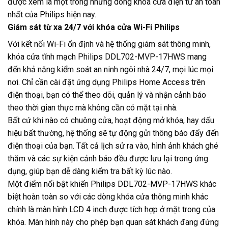
được xem là một trong những dòng khóa cửa điện tử an toàn
nhất của Philips hiện nay.
Giám sát từ xa 24/7 với khóa cửa Wi-Fi Philips
Với kết nối Wi-Fi ổn định và hệ thống giám sát thông minh,
khóa cửa tĩnh mạch Philips DDL702-MVP-17HWS mang
đến khả năng kiểm soát an ninh ngôi nhà 24/7, mọi lúc mọi
nơi. Chỉ cần cài đặt ứng dụng Philips Home Access trên
điện thoại, bạn có thể theo dõi, quản lý và nhận cảnh báo
theo thời gian thực mà không cần có mặt tại nhà.
Bất cứ khi nào có chuông cửa, hoạt động mở khóa, hay dấu
hiệu bất thường, hệ thống sẽ tự động gửi thông báo đẩy đến
điện thoại của bạn. Tất cả lịch sử ra vào, hình ảnh khách ghé
thăm và các sự kiện cảnh báo đều được lưu lại trong ứng
dụng, giúp bạn dễ dàng kiểm tra bất kỳ lúc nào.
Một điểm nổi bật khiến Philips DDL702-MVP-17HWS khác
biệt hoàn toàn so với các dòng khóa cửa thông minh khác
chính là màn hình LCD 4 inch được tích hợp ở mặt trong của
khóa. Màn hình này cho phép bạn quan sát khách đang đứng