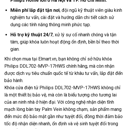
Philips Home lớn ở Hà Nội và TP. Hồ Chí Minh.
Miễn phí lắp đặt tận nơi
, đội ngũ kỹ thuật viên giàu kinh
nghiệm tư vấn, cài đặt và hướng dẫn chi tiết cách sử
dụng các tính năng thông minh phức tạp.
Hỗ trợ kỹ thuật 24/7
, xử lý sự cố nhanh chóng và tận
tâm, giúp khóa luôn hoạt động ổn định, bền bỉ theo thời
gian.
Khi chọn mua tại Elmart.vn, bạn không chỉ sở hữu khóa
Philips DDL702-MVP-17HWS chính hãng, mà còn nhận
được dịch vụ tiêu chuẩn quốc tế từ khâu tư vấn, lắp đặt đến
bảo hành.
Khóa cửa điện tử Philips DDL702-MVP-17HWS không chỉ
là một thiết bị bảo vệ, mà còn là biểu tượng cho tương lai
của an ninh nhà ở hiện đại. Với công nghệ nhận diện tĩnh
mạch lòng bàn tay Palm Vein không chạm, sản phẩm mang
đến mức độ bảo mật gần như tuyệt đối, đồng thời đảm bảo
tốc độ nhận diện nhanh, ổn định và vệ sinh tuyệt đối trong