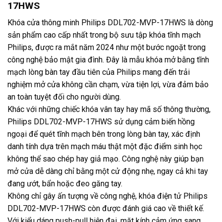
17HWS
Khóa cửa thông minh Philips DDL702-MVP-17HWS là dòng
sản phẩm cao cấp nhất trong bộ sưu tập khóa tĩnh mạch
Philips, được ra mắt năm 2024 như một bước ngoặt trong
công nghệ bảo mật gia đình. Đây là mẫu khóa mở bằng tĩnh
mạch lòng bàn tay đầu tiên của Philips mang đến trải
nghiệm mở cửa không cần chạm, vừa tiện lợi, vừa đảm bảo
an toàn tuyệt đối cho người dùng.
Khác với những chiếc khóa vân tay hay mã số thông thường,
Philips DDL702-MVP-17HWS sử dụng cảm biến hồng
ngoại để quét tĩnh mạch bên trong lòng bàn tay, xác định
danh tính dựa trên mạch máu thật một đặc điểm sinh học
không thể sao chép hay giả mạo. Công nghệ này giúp bạn
mở cửa dễ dàng chỉ bằng một cử động nhẹ, ngay cả khi tay
đang ướt, bẩn hoặc đeo găng tay.
Không chỉ gây ấn tượng về công nghệ, khóa điện tử Philips
DDL702-MVP-17HWS còn được đánh giá cao về thiết kế.
Với kiểu dáng push-pull hiện đại, mặt kính cảm ứng sang