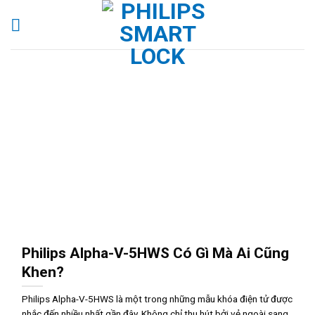
Skip
to
content
Philips Alpha-V-5HWS Có Gì Mà Ai Cũng
Khen?
Philips Alpha-V-5HWS là một trong những mẫu khóa điện tử được
nhắc đến nhiều nhất gần đây. Không chỉ thu hút bởi vẻ ngoài sang